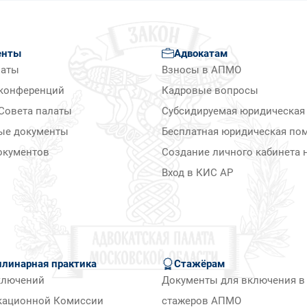
енты
Адвокатам
латы
Взносы в АПМО
конференций
Кадровые вопросы
Совета палаты
Субсидируемая юридическая
ые документы
Бесплатная юридическая по
окументов
Создание личного кабинета н
Вход в КИС АР
линарная практика
Стажёрам
ключений
Документы для включения в 
кационной Комиссии
стажеров АПМО