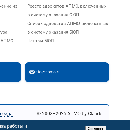
чение из
Реестр адвокатов АПМО, включенных
в систему оказания СЮП
Список адвокатов АПМО, включенных
тура
в систему оказания БЮП
м АПМО
Центры БЮП
info@apmo.ru
роезда
© 2002–2026 АПМО by Claude
иза работы и
Согласен