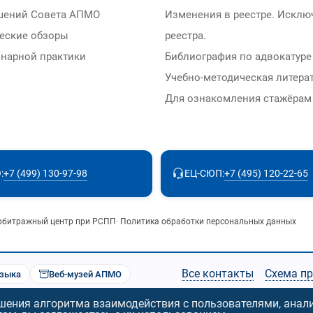
шений Совета АПМО
Изменения в реестре. Исклю
еские обзоры
реестра.
нарной практики
Библиография по адвокатуре
Учебно-методическая литера
Для ознакомления стажёра
+7 (499) 130-97-98
+7 (495) 120-22-65
:
ЕЦ-СЮП:
рбитражный центр при РСПП
·
Политика обработки персональных данных
Все контакты
Схема п
узыка
Веб-музей АПМО
чшения алгоритма взаимодействия с пользователями, анал