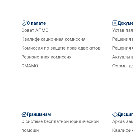
О палате
Докум
Совет АПМО
Устав па
Квалификационная комиссия
Решения 
Комиссия по защите прав адвокатов
Решения 
Ревизионная комиссия
Актуальн
СМАМО
Формы д
Гражданам
Дисцип
О системе бесплатной юридической
Архив за
помощи
Квалифи