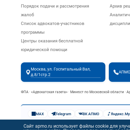
Порядок подачи и рассмотрения
Архив ре
жалоб
Аналитич
Список адвокатов-участников
дисципли
программы
Центры оказания бесплатной
юридической помощи
Москва, ул. Госпитальный Вал,
АПМО
д.8/1стр.2
ФПА
·
«Адвокатская газета»
·
Минюст по Московской области
·
А
MAX
Telegram
ВК АПМО
Яндекс.М
Сайт apmo.ru использует файлы cookie для улу