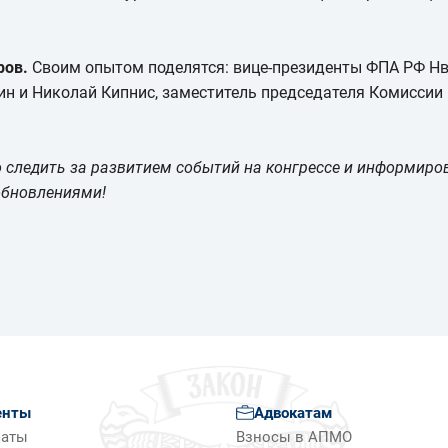
ров.
Своим опытом поделятся: вице-президенты ФПА РФ Нве
ин и Николай Кипнис, заместитель председателя Комиссии 
следить за развитием событий на конгрессе и информиров
обновлениями!
енты
Адвокатам
латы
Взносы в АПМО