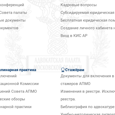
конференций
Кадровые вопросы
Совета палаты
Субсидируемая юридическая
ые документы
Бесплатная юридическая по
окументов
Создание личного кабинета н
Вход в КИС АР
линарная практика
Стажёрам
ключений
Документы для включения в 
кационной Комиссии
стажеров АПМО
шений Совета АПМО
Изменения в реестре. Исклю
еские обзоры
реестра.
нарной практики
Библиография по адвокатуре
Учебно-методическая литера