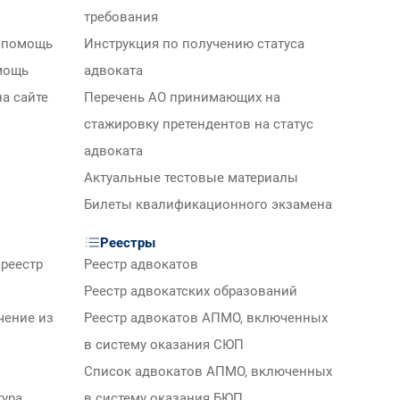
требования
 помощь
Инструкция по получению статуса
мощь
адвоката
а сайте
Перечень АО принимающих на
стажировку претендентов на статус
адвоката
Актуальные тестовые материалы
Билеты квалификационного экзамена
Реестры
реестр
Реестр адвокатов
Реестр адвокатских образований
чение из
Реестр адвокатов АПМО, включенных
в систему оказания СЮП
Список адвокатов АПМО, включенных
тура
в систему оказания БЮП