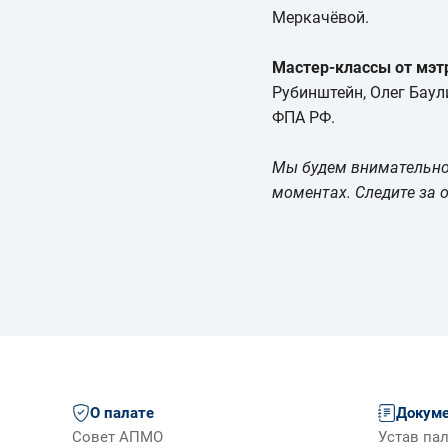
Меркачёвой.
Мастер-классы от мэт
Рубинштейн, Олег Баул
ФПА РФ.
Мы будем внимательно 
моментах. Следите за 
О палате
Докум
Совет АПМО
Устав па