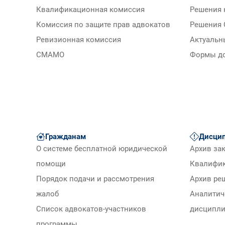
Квалификационная комиссия
Решения 
Комиссия по защите прав адвокатов
Решения 
Ревизионная комиссия
Актуальн
СМАМО
Формы д
Гражданам
Дисцип
О системе бесплатной юридической
Архив за
помощи
Квалифи
Порядок подачи и рассмотрения
Архив ре
жалоб
Аналитич
Список адвокатов-участников
дисципли
программы