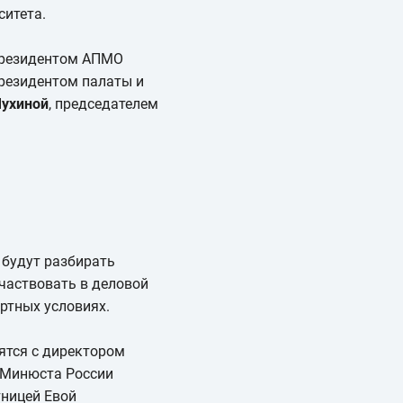
ситета.
 президентом АПМО
резидентом палаты и
Мухиной
, председателем
 будут разбирать
участвовать в деловой
артных условиях.
ятся с директором
 Минюста России
тницей Евой