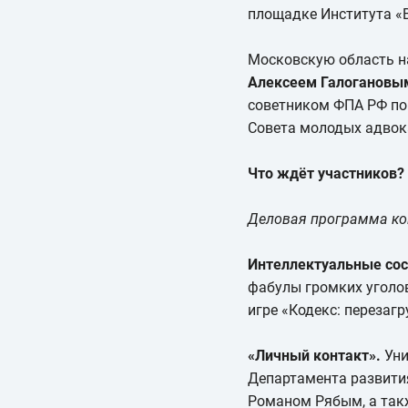
площадке Института «
Московскую область на
Алексеем Галогановы
советником ФПА РФ по
Совета молодых адвок
Что ждёт участников?
Деловая программа кон
Интеллектуальные сос
фабулы громких уголов
игре «Кодекс: перезаг
«Личный контакт».
Уни
Департамента развити
Романом Рябым, а такж