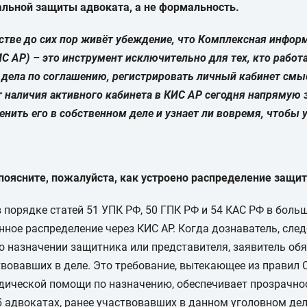
альной защиты адвоката, а не формальность.
стве до сих пор живёт убеждение, что Комплексная инфор
С АР) – это инструмент исключительно для тех, кто работа
 дела по соглашению, регистрировать личный кабинет смы
т наличия активного кабинета в КИС АР сегодня напрямую з
енить его в собственном деле и узнает ли вовремя, чтобы 
поясните, пожалуйста, как устроено распределение защи
 порядке статей 51 УПК РФ, 50 ГПК РФ и 54 КАС РФ в боль
нное распределение через КИС АР. Когда дознаватель, след
о назначении защитника или представителя, заявитель обяз
твовавших в деле. Это требование, вытекающее из правил 
дической помощи по назначению, обеспечивает прозрачно
б адвокатах, ранее участвовавших в данном уголовном деле