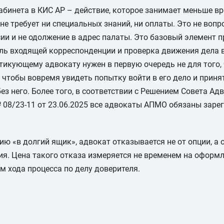
абинета в КИС АР – действие, которое занимает меньше вр
не требует ни специальных знаний, ни оплаты. Это не вопр
и и не одолжение в адрес палаты. Это базовый элемент 
оль входящей корреспонденции и проверка движения дела в
тикующему адвокату нужен в первую очередь не для того,
, чтобы вовремя увидеть попытку войти в его дело и приня
без него. Более того, в соответствии с Решением Совета А
08/23‑11 от 23.06.2025 все адвокаты АПМО обязаны заре
ю «в долгий ящик», адвокат отказывается не от опции, а 
я. Цена такого отказа измеряется не временем на оформл
 хода процесса по делу доверителя.