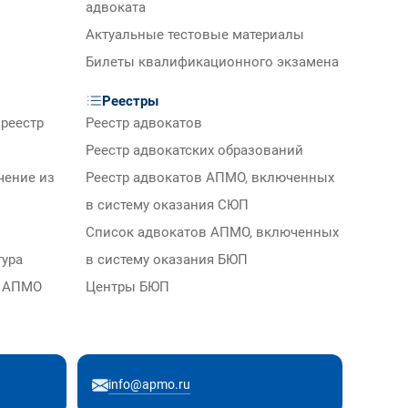
адвоката
Актуальные тестовые материалы
Билеты квалификационного экзамена
Реестры
реестр
Реестр адвокатов
Реестр адвокатских образований
чение из
Реестр адвокатов АПМО, включенных
в систему оказания СЮП
Список адвокатов АПМО, включенных
тура
в систему оказания БЮП
м АПМО
Центры БЮП
info@apmo.ru