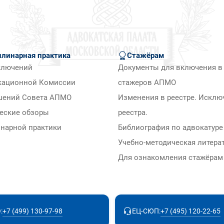
линарная практика
Стажёрам
ключений
Документы для включения в 
кационной Комиссии
стажеров АПМО
шений Совета АПМО
Изменения в реестре. Исклю
еские обзоры
реестра.
нарной практики
Библиография по адвокатуре
Учебно-методическая литера
Для ознакомления стажёра
+7 (499) 130-97-98
+7 (495) 120-22-65
:
ЕЦ-СЮП: