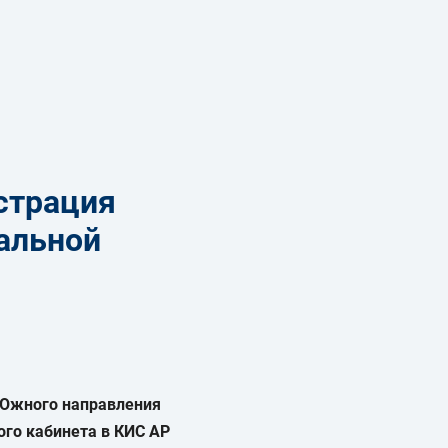
страция
уальной
 Южного направления
ого кабинета в КИС АР