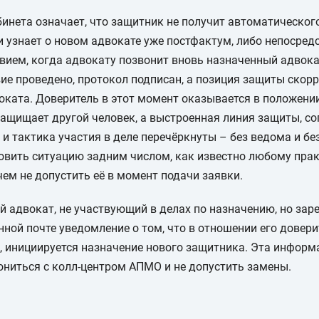
бинета означает, что защитник не получит автоматическог
и узнает о новом адвокате уже постфактум, либо непосред
ием, когда адвокату позвонит вновь назначенный адвока
ие проведено, протокол подписан, а позиция защиты скор
оката. Доверитель в этот момент оказывается в положении
ащищает другой человек, а выстроенная линия защиты, с
 тактика участия в деле перечёркнуты – без ведома и без 
овить ситуацию задним числом, как известно любому пра
чем не допустить её в момент подачи заявки.
й адвокат, не участвующий в делах по назначению, но за
нной почте уведомление о том, что в отношении его довери
, инициируется назначение нового защитника. Эта информ
ниться с колл-центром АПМО и не допустить замены.