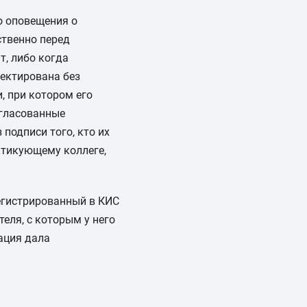
о оповещения о
ственно перед
т, либо когда
ректирована без
, при котором его
огласованные
подписи того, кто их
ктикующему коллеге,
регистрированный в КИС
теля, с которым у него
ация дала