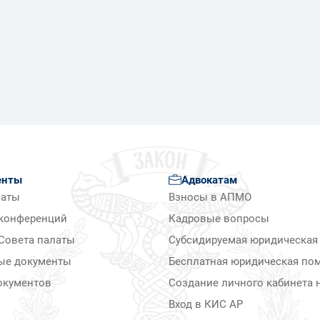
енты
Адвокатам
латы
Взносы в АПМО
конференций
Кадровые вопросы
Совета палаты
Субсидируемая юридическая
ые документы
Бесплатная юридическая по
окументов
Создание личного кабинета н
Вход в КИС АР