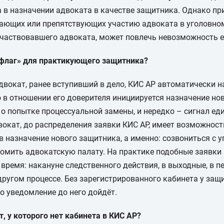
 в назначении адвоката в качестве защитника. Однако пр
ающих или препятствующих участию адвоката в уголовном 
частвовавшего адвоката, может повлечь невозможность ег
 флаг» для практикующего защитника?
адвокат, ранее вступивший в дело, КИС АР автоматически 
о в отношении его доверителя инициируется назначение но
 о попытке процессуальной замены, и нередко – сигнал ед
вокат, до распределения заявки КИС АР, имеет возможнос
в назначение нового защитника, а именно: созвониться с
омить адвокатскую палату. На практике подобные заявки 
время: накануне следственного действия, в выходные, в п
другом процессе. Без зарегистрированного кабинета у защ
то уведомление до него дойдёт.
т, у которого нет кабинета в КИС АР?