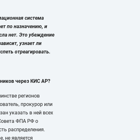
мационная система
ет по назначению, и
сла нет. Это убеждение
ависит, узнает ли
успеть отреагировать.
тников через КИС АР?
шинстве регионов
ователь, прокурор или
ан указать в ней всех
Совета ФПА РФ о
сть распределения.
, не является