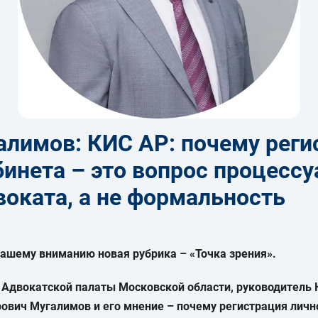
алимов: КИС АР: почему реги
бинета – это вопрос процесс
оката, а не формальность
вашему вниманию новая рубрик
а – «Точка зрения».
а Адвокатской палаты Московской области, руководитель
ович Мугалимов и его мнение – почему регистрация личн