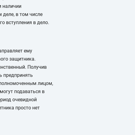
и наличии
деле, в том числе
о вступления в дело.
направляет ему
вого защитника.
инственный. Получив
ть предпринять
 уполномоченным лицом,
могут подаваться в
ериод очевидной
итника просто нет