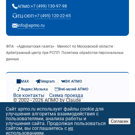
+7 (499) 130-97-98
АПМО:
+7 (495) 120-22-65
ЕЦ-СЮП:
info@apmo.ru
ФПА
·
«Адвокатская газета»
·
Минюст по Московской области
·
Арбитражный центр при РСПП
·
Политика обработки персональных
данных
MAX
Telegram
ВК АПМО
Яндекс.Музыка
Веб-музей АПМО
Все контакты
Схема проезда
© 2002–2026 АПМО by Claude
Сайт apmo.ru использует файлы cookie для
улучшения алгоритма взаимодействия с
пользователями, анализа работы и
Согласен
улучшения сайта. Продолжая пользоваться
сайтом, вы соглашаетесь с
их
использованием.