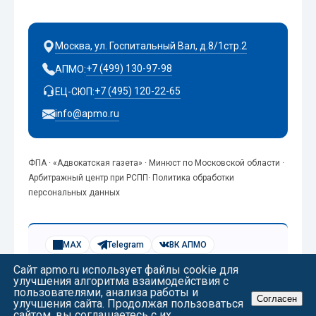
Москва, ул. Госпитальный Вал, д.8/1стр.2
+7 (499) 130-97-98
АПМО:
+7 (495) 120-22-65
ЕЦ-СЮП:
info@apmo.ru
ФПА
·
«Адвокатская газета»
·
Минюст по Московской области
·
Арбитражный центр при РСПП
·
Политика обработки
персональных данных
MAX
Telegram
ВК АПМО
Яндекс.Музыка
Веб-музей АПМО
Сайт apmo.ru использует файлы cookie для
Все контакты
Схема проезда
улучшения алгоритма взаимодействия с
© 2002–2026 АПМО by Claude
пользователями, анализа работы и
Согласен
улучшения сайта. Продолжая пользоваться
сайтом, вы соглашаетесь с
их