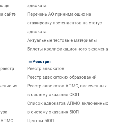
мощь
адвоката
а сайте
Перечень АО принимающих на
стажировку претендентов на статус
адвоката
Актуальные тестовые материалы
Билеты квалификационного экзамена
Реестры
реестр
Реестр адвокатов
Реестр адвокатских образований
чение из
Реестр адвокатов АПМО, включенных
в систему оказания СЮП
Список адвокатов АПМО, включенных
тура
в систему оказания БЮП
м АПМО
Центры БЮП