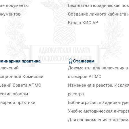
ые документы
Бесплатная юридическая по
окументов
Создание личного кабинета н
Вход в КИС АР
линарная практика
Стажёрам
ключений
Документы для включения в 
кационной Комиссии
стажеров АПМО
шений Совета АПМО
Изменения в реестре. Исклю
еские обзоры
реестра.
нарной практики
Библиография по адвокатуре
Учебно-методическая литера
Для ознакомления стажёра