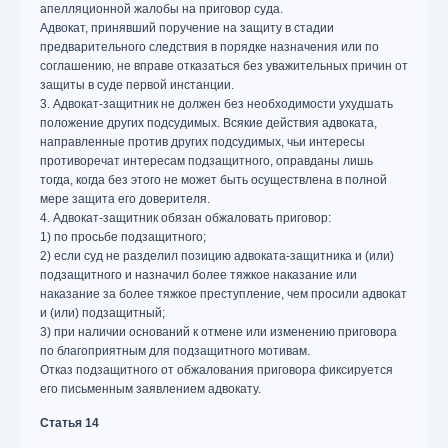
апелляционной жалобы на приговор суда.
Адвокат, принявший поручение на защиту в стадии
предварительного следствия в порядке назначения или по
соглашению, не вправе отказаться без уважительных причин от
защиты в суде первой инстанции.
3. Адвокат-защитник не должен без необходимости ухудшать
положение других подсудимых. Всякие действия адвоката,
направленные против других подсудимых, чьи интересы
противоречат интересам подзащитного, оправданы лишь
тогда, когда без этого не может быть осуществлена в полной
мере защита его доверителя.
4. Адвокат-защитник обязан обжаловать приговор:
1) по просьбе подзащитного;
2) если суд не разделил позицию адвоката-защитника и (или)
подзащитного и назначил более тяжкое наказание или
наказание за более тяжкое преступление, чем просили адвокат
и (или) подзащитный;
3) при наличии оснований к отмене или изменению приговора
по благоприятным для подзащитного мотивам.
Отказ подзащитного от обжалования приговора фиксируется
его письменным заявлением адвокату.
Статья 14