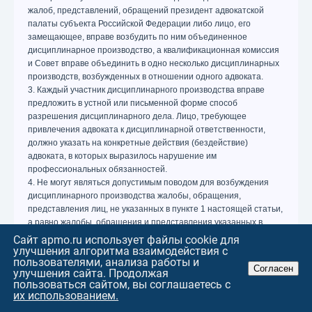
жалоб, представлений, обращений президент адвокатской
палаты субъекта Российской Федерации либо лицо, его
замещающее, вправе возбудить по ним объединенное
дисциплинарное производство, а квалификационная комиссия
и Совет вправе объединить в одно несколько дисциплинарных
производств, возбужденных в отношении одного адвоката.
3. Каждый участник дисциплинарного производства вправе
предложить в устной или письменной форме способ
разрешения дисциплинарного дела. Лицо, требующее
привлечения адвоката к дисциплинарной ответственности,
должно указать на конкретные действия (бездействие)
адвоката, в которых выразилось нарушение им
профессиональных обязанностей.
4. Не могут являться допустимым поводом для возбуждения
дисциплинарного производства жалобы, обращения,
представления лиц, не указанных в пункте 1 настоящей статьи,
а равно жалобы, обращения и представления указанных в
настоящей статье лиц, основанные на действиях (бездействии)
Сайт apmo.ru использует файлы cookie для
адвоката (в том числе руководителя адвокатского образования,
улучшения алгоритма взаимодействия с
пользователями, анализа работы и
подразделения), не связанных с исполнением им
Согласен
улучшения сайта. Продолжая
профессиональных обязанностей.
пользоваться сайтом, вы соглашаетесь с
5. Не могут являться допустимым поводом для возбуждения
их использованием.
дисциплинарного производства жалобы и обращения других