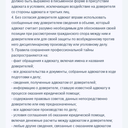
должно быть выражено в письменной форме в присутствии
адвоката в условиях, исключающих воздействие на доверителя
со стороны адвоката и третьих лиц.
4. Без согласия доверителя адвокат вправе использовать
сообщенные ему доверителем сведения в объеме, который
адвокат считает разумно необходимым для обоснования своей
позиции при рассмотрении гражданского спора между ним и
доверителем или для своей защиты по возбужденному против
него дисциплинарному производству или уголовному делу.
5. Правила сохранения профессиональной тайны
распространяются на:
- факт обращения к адвокату, включая имена и названия
доверителей;
- все доказательства и документы, собранные адвокатом в ходе
подготовки к делу;
- сведения, полученные адвокатом от доверителей;
- информацию о доверителе, ставшую известной адвокату в
процессе оказания юридической помощи;
- содержание правовых советов, данных непосредственно
доверителю или ему предназначенных;
- все адвокатское производство по делу;
- условия соглашения об оказании юридической помощи,
включая денежные расчеты между адвокатом и доверителем;
- любые другие сведения, связанные с оказанием адвокатом