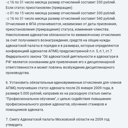
- с 16 по 31 число месяца размер отчислений составит 330 рублей.
Если статус приостановлен (прекращен):
- с 01 по 15 число месяца размер отчислений составит 330 рублей.
- с 16 по 31 число месяца размер отчислений составит 540 рублей.
Отчисления в ФПА уплачиваются, независимо от даты присвоения,
приостановления (прекращения) статуса, изменения членства.
Неисполнение адвокатом обязанности по ежемесячному отчислению
за счет получаемого вознаграждения, средств на общие нужды
адвокатской палаты в порядке и в размерах, которые определяются
конференцией адвокатов АПМО, предусмотренной п.п. 5, п.1, ст.7
Федерального закона "Об адвокатской деятельности и адвокатуре в
РФ" является основанием для привлечения его к дисциплинарной
ответственности и может повлечь возбуждение дисциплинарного
производства.
6. Установить обязательные единовременные отчисления для членов
АПМО, получивших статус адвоката после 26 января 2009 года, в
размере 5.000 рублей, направив их на расходную статью сметы
"Профессиональное обучение", с целью содействия повышению
профессионального уровня адвокатов, обучению стажеров и
помощников адвоката.
7. Смету Адвокатской палаты Московской области на 2009 год
утвердить