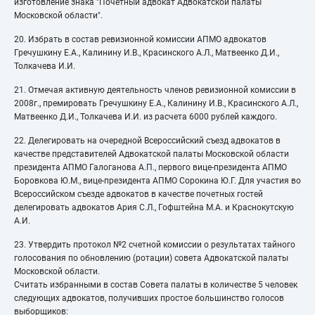
изготовление знака "Почетный адвокат Адвокатской палаты
Московской области".
20. Избрать в состав ревизионной комиссии АПМО адвокатов
Гречушкину Е.А., Калинину И.В., Красинского А.Л., Матвеенко Д.И.,
Толкачева И.И.
21. Отмечая активную деятельность членов ревизионной комиссии в
2008г., премировать Гречушкину Е.А., Калинину И.В., Красинского А.Л.,
Матвеенко Д.И., Толкачева И.И. из расчета 6000 рублей каждого.
22. Делегировать на очередной Всероссийский съезд адвокатов в
качестве представителей Адвокатской палаты Московской области
президента АПМО Галоганова А.П., первого вице-президента АПМО
Боровкова Ю.М., вице-президента АПМО Сорокина Ю.Г. Для участия во
Всероссийском съезде адвокатов в качестве почетных гостей
делегировать адвокатов Ария С.Л., Гофштейна М.А. и Краснокутскую
А.И.
23. Утвердить протокол №2 счетной комиссии о результатах тайного
голосования по обновлению (ротации) совета Адвокатской палаты
Московской области.
Считать избранными в состав Совета палаты в количестве 5 человек
следующих адвокатов, получивших простое большинство голосов
выборщиков: