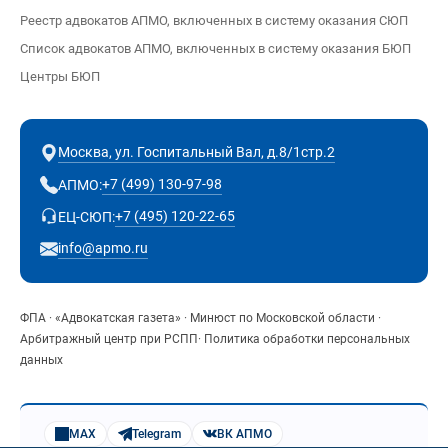
Реестр адвокатов АПМО, включенных в систему оказания СЮП
Список адвокатов АПМО, включенных в систему оказания БЮП
Центры БЮП
Москва, ул. Госпитальный Вал, д.8/1стр.2
+7 (499) 130-97-98
АПМО:
+7 (495) 120-22-65
ЕЦ-СЮП:
info@apmo.ru
ФПА
·
«Адвокатская газета»
·
Минюст по Московской области
·
Арбитражный центр при РСПП
·
Политика обработки персональных
данных
MAX
Telegram
ВК АПМО