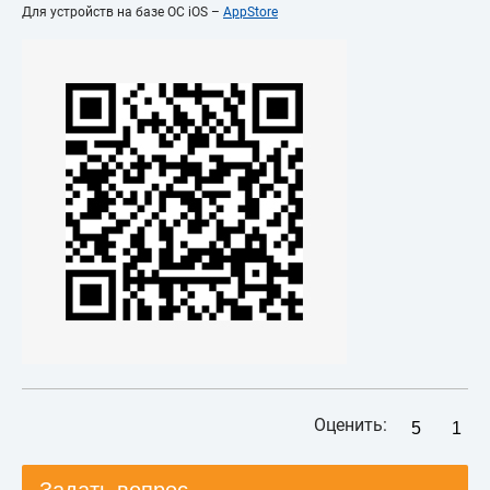
Для устройств на базе ОС iOS –
AppStore
Оценить:
5
1