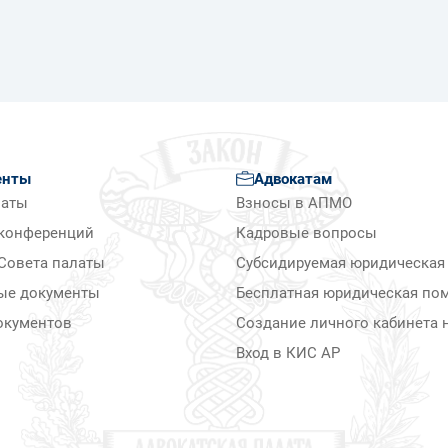
енты
Адвокатам
латы
Взносы в АПМО
конференций
Кадровые вопросы
Совета палаты
Субсидируемая юридическая
ые документы
Бесплатная юридическая по
окументов
Создание личного кабинета н
Вход в КИС АР