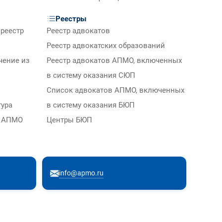
Реестры
реестр
Реестр адвокатов
Реестр адвокатских образований
чение из
Реестр адвокатов АПМО, включенных
в систему оказания СЮП
Список адвокатов АПМО, включенных
тура
в систему оказания БЮП
м АПМО
Центры БЮП
info@apmo.ru