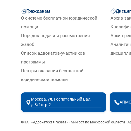
Гражданам
Дисцип
О системе бесплатной юридической
Архив за
помощи
Квалифи
Порядок подачи и рассмотрения
Архив ре
жалоб
Аналитич
Список адвокатов-участников
дисципли
программы
Центры оказания бесплатной
юридической помощи
Москва, ул. Госпитальный Вал,
АПМО
д.8/1стр.2
ФПА
·
«Адвокатская газета»
·
Минюст по Московской области
·
А