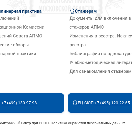
линарная практика
Стажёрам
ключений
Документы для включения в 
кационной Комиссии
стажеров АПМО
шений Совета АПМО
Изменения в реестре. Исклю
еские обзоры
реестра.
нарной практики
Библиография по адвокатуре
Учебно-методическая литера
Для ознакомления стажёра
+7 (499) 130-97-98
+7 (495) 120-22-65
:
ЕЦ-СЮП:
рбитражный центр при РСПП
·
Политика обработки персональных данных