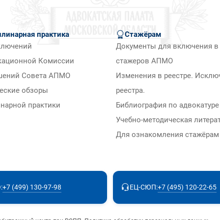
линарная практика
Стажёрам
ключений
Документы для включения в 
кационной Комиссии
стажеров АПМО
шений Совета АПМО
Изменения в реестре. Исклю
еские обзоры
реестра.
нарной практики
Библиография по адвокатуре
Учебно-методическая литера
Для ознакомления стажёра
+7 (499) 130-97-98
+7 (495) 120-22-65
:
ЕЦ-СЮП: