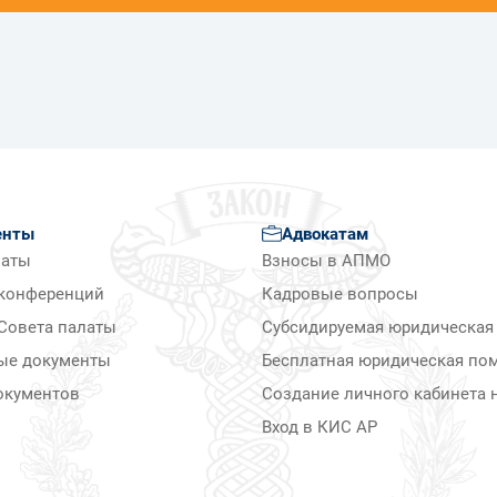
енты
Адвокатам
латы
Взносы в АПМО
конференций
Кадровые вопросы
Совета палаты
Субсидируемая юридическая
ые документы
Бесплатная юридическая по
окументов
Создание личного кабинета н
Вход в КИС АР