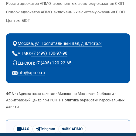
Реестр адвокатов АПМО, включенных в систему оказания СЮП
Список адвокатов АПМО, включенных в систему оказания БЮП
Центры БЮП
Москва, ул. Госпитальный Вал, д.8/1стр.2
+7 (499) 130-97-98
АПМО:
+7 (495) 120-22-65
ЕЦ-СЮП:
info@apmo.ru
ФПА
·
«Адвокатская газета»
·
Минюст по Московской области
·
Арбитражный центр при РСПП
·
Политика обработки персональных
данных
MAX
Telegram
ВК АПМО