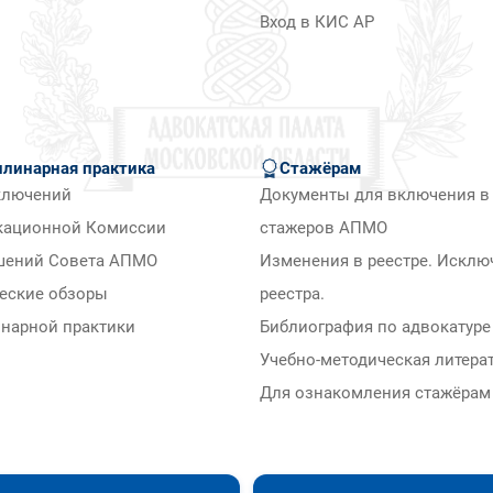
Вход в КИС АР
линарная практика
Стажёрам
ключений
Документы для включения в 
кационной Комиссии
стажеров АПМО
шений Совета АПМО
Изменения в реестре. Исклю
еские обзоры
реестра.
нарной практики
Библиография по адвокатуре
Учебно-методическая литера
Для ознакомления стажёра