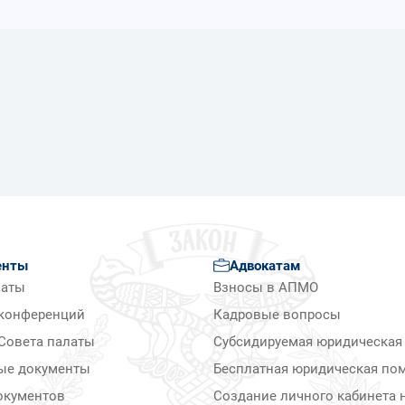
енты
Адвокатам
латы
Взносы в АПМО
конференций
Кадровые вопросы
Совета палаты
Субсидируемая юридическая
ые документы
Бесплатная юридическая по
окументов
Создание личного кабинета н