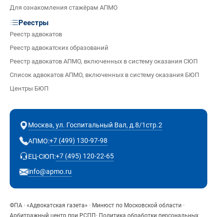
Для ознакомления стажёрам АПМО
Реестры
Реестр адвокатов
Реестр адвокатских образований
Реестр адвокатов АПМО, включенных в систему оказания СЮП
Список адвокатов АПМО, включенных в систему оказания БЮП
Центры БЮП
Москва, ул. Госпитальный Вал, д.8/1стр.2
+7 (499) 130-97-98
АПМО:
+7 (495) 120-22-65
ЕЦ-СЮП:
info@apmo.ru
ФПА
·
«Адвокатская газета»
·
Минюст по Московской области
·
Арбитражный центр при РСПП
·
Политика обработки персональных